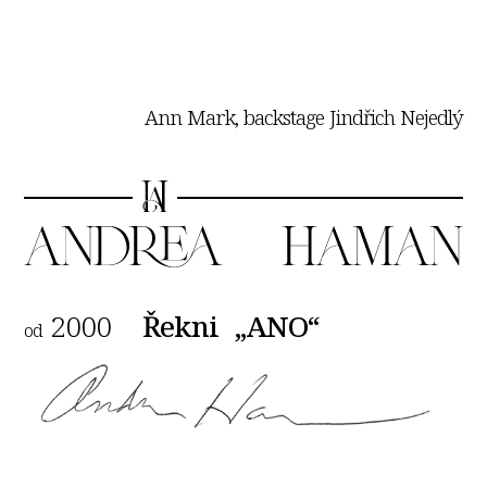
Ann Mark, backstage Jindřich Nejedlý
2000
Řekni „ANO“
od